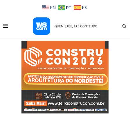
PT
EN
ES