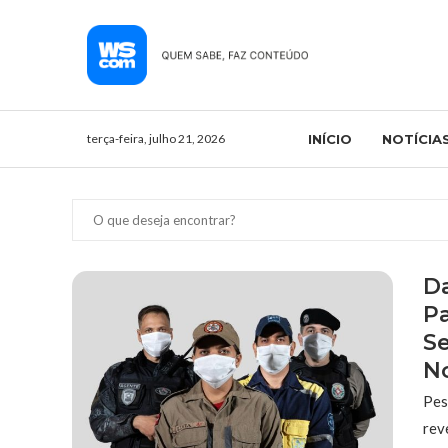
terça-feira, julho 21, 2026
INÍCIO
NOTÍCIA
Da
Pa
Se
N
Pes
rev