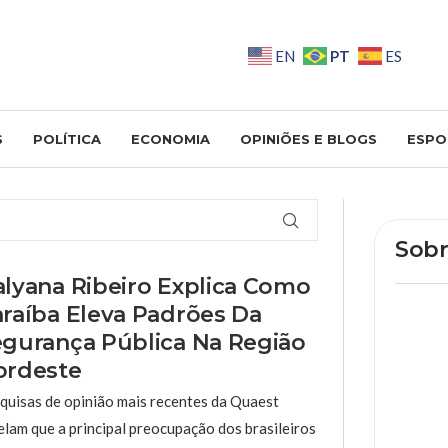
PT
EN
ES
S
POLÍTICA
ECONOMIA
OPINIÕES E BLOGS
ESPO
Sobr
lyana Ribeiro Explica Como
raíba Eleva Padrões Da
gurança Pública Na Região
ordeste
quisas de opinião mais recentes da Quaest
elam que a principal preocupação dos brasileiros