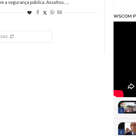
om a segurança pública. Assaltos, …
WSCOM P
CIAS
1
2