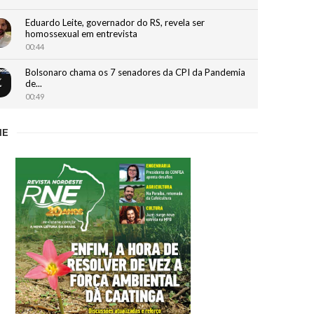
Eduardo Leite, governador do RS, revela ser
homossexual em entrevista
00:44
Bolsonaro chama os 7 senadores da CPI da Pandemia
de...
00:49
Bilionário bolsonarista Carlos Wizard nega 'gabinete
NE
paralelo' e se cala...
02:01