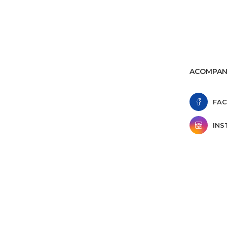
ACOMPANH
FA
IN