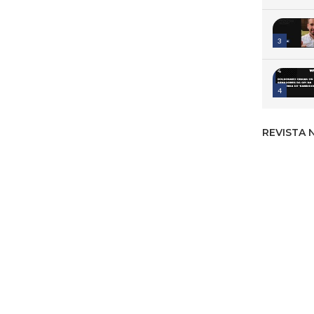
3
4
REVISTA 
5