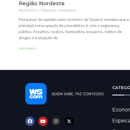
Região Nordeste
08/10/2025
Nenhum comentário
Pesquisas de opinião mais recentes da Quaest revelam que a
principal preocupação dos brasileiros é com a segurança
pública. Assaltos, roubos, homicídios, estupros, tráfico de
drogas e a atuação do
Leia mais »
CATEGO
Econo
Especi