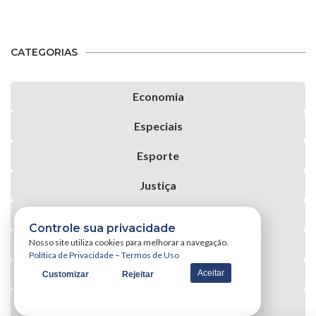
CATEGORIAS
Economia
Especiais
Esporte
Justiça
Mídias e Entretenimento
Controle sua privacidade
Nosso site utiliza cookies para melhorar a navegação.
Notícias
Política de Privacidade
–
Termos de Uso
Opiniões e Blogs
Aceitar
Customizar
Rejeitar
Política