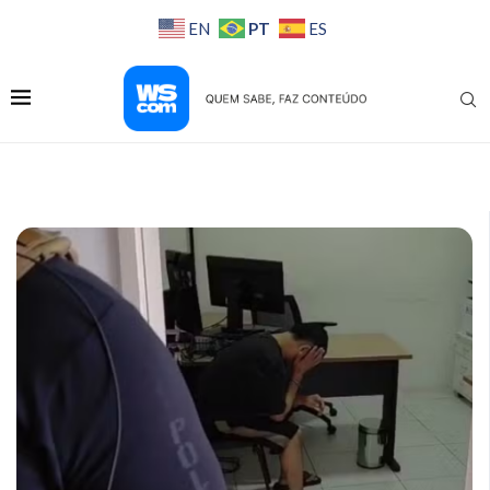
PT
EN
ES