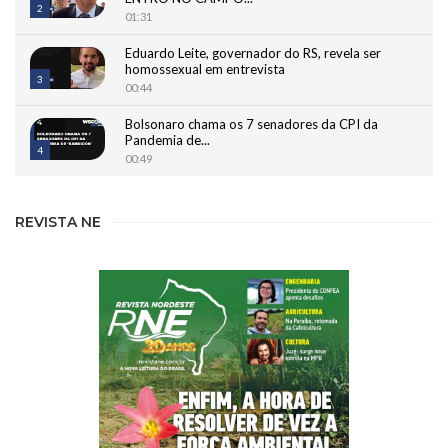
2
01:31
Eduardo Leite, governador do RS, revela ser
homossexual em entrevista
3
00:44
Bolsonaro chama os 7 senadores da CPI da
Pandemia de...
4
00:49
Bilionário bolsonarista Carlos Wizard nega
'gabinete paralelo' e se cala...
REVISTA NE
5
02:01