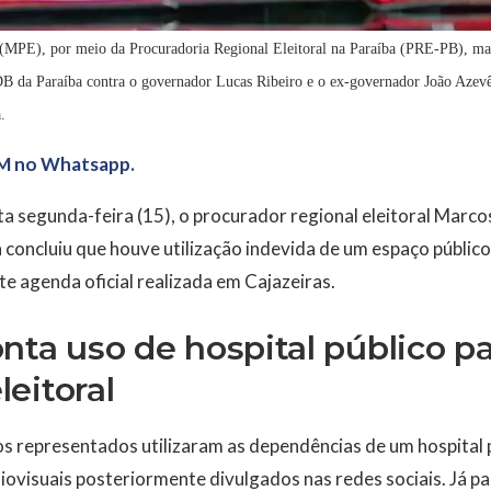
 (MPE), por meio da Procuradoria Regional Eleitoral na Paraíba (PRE-PB), man
B da Paraíba contra o governador Lucas Ribeiro e o ex-governador João Azevêd
.
M no Whatsapp.
a segunda-feira (15), o procurador regional eleitoral Marc
concluiu que houve utilização indevida de um espaço públic
nte agenda oficial realizada em Cajazeiras.
nta uso de hospital público p
eitoral
s representados utilizaram as dependências de um hospital p
ovisuais posteriormente divulgados nas redes sociais. Já par