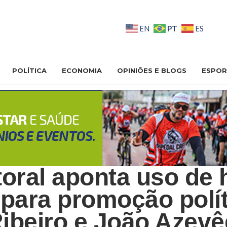
PT
EN
ES
POLÍTICA
ECONOMIA
OPINIÕES E BLOGS
ESPOR
toral aponta uso de 
 para promoção polít
ibeiro e João Azev