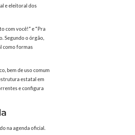
l e eleitoral dos
to com você!” e “Pra
to. Segundo o órgão,
ral como formas
ico, bem de uso comum
 estrutura estatal em
rrentes e configura
da
o na agenda oficial.