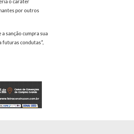
ria o caráter
lhantes por outros
e a sanção cumpra sua
 a futuras condutas”,