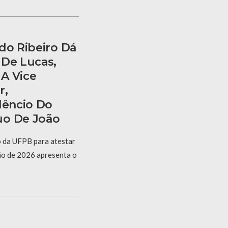
do Ribeiro Dá
 De Lucas,
 A Vice
r,
lêncio Do
uo De João
o da UFPB para atestar
ão de 2026 apresenta o