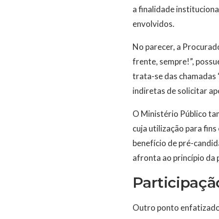
a finalidade institucio
envolvidos.
No parecer, a Procurado
frente, sempre!”, possu
trata-se das chamadas “
indiretas de solicitar a
O Ministério Público t
cuja utilização para fin
benefício de pré-candi
afronta ao princípio da
Participaç
Outro ponto enfatizado 