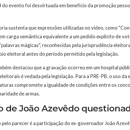
nal do evento foi desvirtuada em benefício da promoção pessoa
ria sustenta que expressões utilizadas no vídeo, como “Con
em carga semântica equivalente a um pedido explícito de vo
palavras mágicas”, reconhecidas pela jurisprudência eleito
poio eleitoral antes do período permitido pela legislação.
ambém destacou que a gravação ocorreu em um hospital públ
s eleitorais é vedada pela legislação. Para a PRE-PB, o uso da
daturas compromete a igualdade de condições entre os conco
 paridade de armas.
ão de João Azevêdo questiona
pelo parecer é a participação do ex-governador João Azevêd