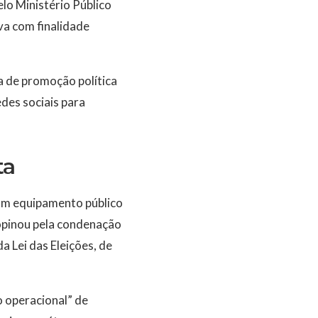
lo Ministério Público
va com finalidade
a de promoção política
edes sociais para
ta
 um equipamento público
 opinou pela condenação
a Lei das Eleições, de
 operacional” de