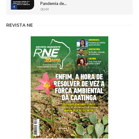
Pandemia de...
4
00:49
Bilionário bolsonarista Carlos Wizard nega
REVISTA NE
'gabinete paralelo' e se cala...
5
02:01