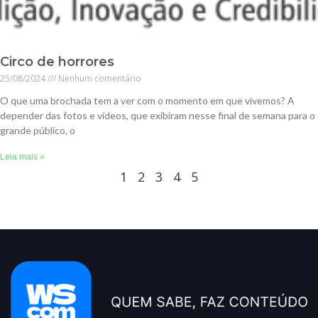
Circo de horrores
25/08/2024
Nenhum comentário
O que uma brochada tem a ver com o momento em que vivemos? A
depender das fotos e vídeos, que exibiram nesse final de semana para o
grande público, o
Leia mais »
1
2
3
4
5