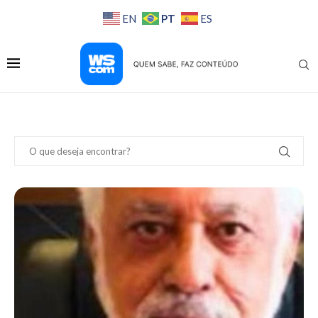
PT
EN
ES