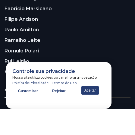
Fabricio Marsicano
Filipe Andson
Paulo Amilton
Ramalho Leite
Rômulo Polari
Rui Leitão
Controle sua privacidade
Walter Santos
Nosso site utiliza cookies para melhorar a navegação.
Política de Privacidade
–
Termos de Uso
ASSINE A NOSSA NEWSLETTER!
Aceitar
Customizar
Rejeitar
Receba nossa newsletter