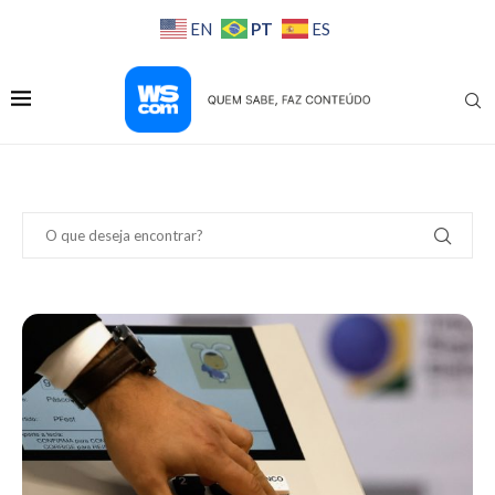
PT
EN
ES