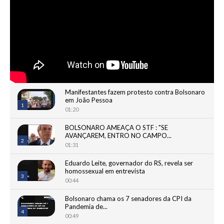
Manifestantes fazem protesto contra Bolsonaro
em João Pessoa
1
01:20
BOLSONARO AMEAÇA O STF : "SE
AVANÇAREM, ENTRO NO CAMPO...
2
01:31
Eduardo Leite, governador do RS, revela ser
homossexual em entrevista
3
00:44
Bolsonaro chama os 7 senadores da CPI da
Pandemia de...
4
00:49