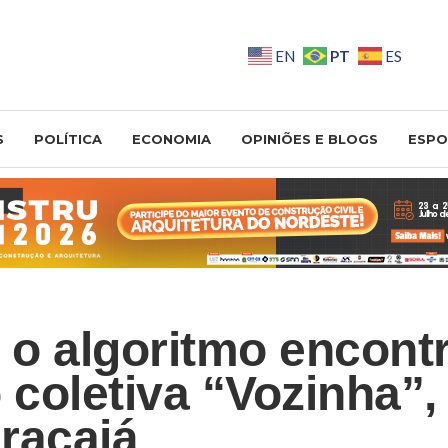
PT
EN
ES
S
POLÍTICA
ECONOMIA
OPINIÕES E BLOGS
ESPO
o algoritmo encontr
coletiva “Vozinha”,
racajá