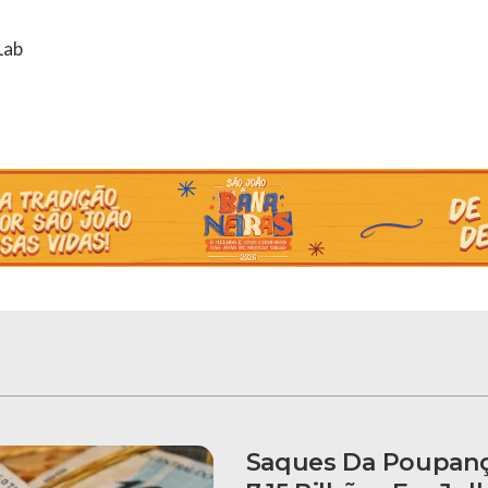
Lab
Saques Da Poupan