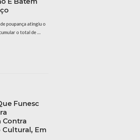
lho E Batem
rço
de poupança atingiu o
cumular o total de …
 Que Funesc
ra
a Contra
 Cultural, Em