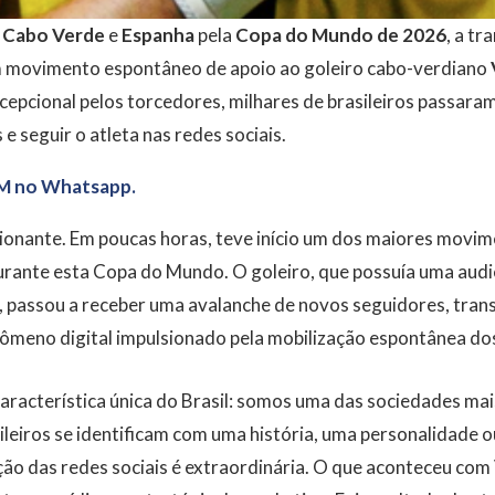
e
Cabo Verde
e
Espanha
pela
Copa do Mundo de 2026
, a t
m movimento espontâneo de apoio ao goleiro cabo-verdiano
epcional pelos torcedores, milhares de brasileiros passara
e seguir o atleta nas redes sociais.
M no Whatsapp.
sionante. Em poucas horas, teve início um dos maiores movi
rante esta Copa do Mundo. O goleiro, que possuía uma audiê
 passou a receber uma avalanche de novos seguidores, tra
meno digital impulsionado pela mobilização espontânea dos 
aracterística única do Brasil: somos uma das sociedades ma
eiros se identificam com uma história, uma personalidade o
ão das redes sociais é extraordinária. O que aconteceu com 