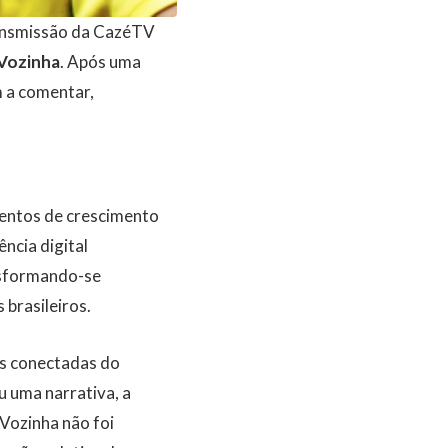
ransmissão da CazéTV
Vozinha
. Após uma
m a comentar,
mentos de crescimento
ncia digital
nsformando-se
brasileiros.
is conectadas do
u uma narrativa, a
Vozinha não foi