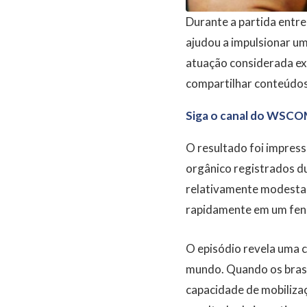
Durante a partida entr
ajudou a impulsionar u
atuação considerada exc
compartilhar conteúdos 
Siga o canal do WSCO
O resultado foi impres
orgânico registrados du
relativamente modesta,
rapidamente em um fenô
O episódio revela uma c
mundo. Quando os brasil
capacidade de mobilizaç