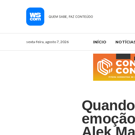
sexta-feira, agosto 7, 2026
INÍCIO
NOTÍCIA
Quando 
emoção 
Alek Ma