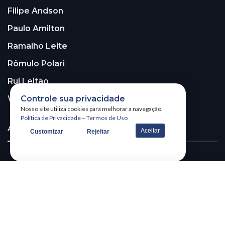
Filipe Andson
Paulo Amilton
Ramalho Leite
Rômulo Polari
Rui Leitão
Walter Santos
Controle sua privacidade
Nosso site utiliza cookies para melhorar a navegação.
Política de Privacidade
–
Termos de Uso
ASSINE A NOSSA NEWSLETTER!
Aceitar
Customizar
Rejeitar
Receba nossa newsletter
@2026 – All Right Reserved. WSCOM