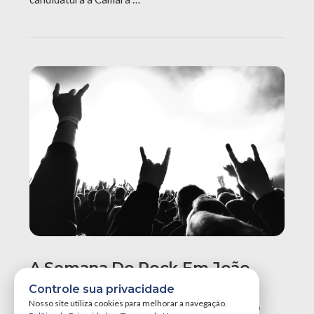
A Semana Do Rock Em João
Pessoa Promete Um Dos
Controle sua privacidade
Maiores Finais De Semana Do
Nosso site utiliza cookies para melhorar a navegação.