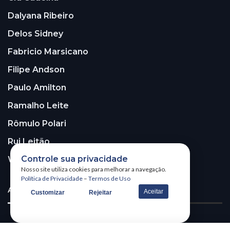
Dalyana Ribeiro
Delos Sidney
Fabricio Marsicano
Filipe Andson
Paulo Amilton
Ramalho Leite
Rômulo Polari
Rui Leitão
Controle sua privacidade
Walter Santos
Nosso site utiliza cookies para melhorar a navegação.
Política de Privacidade
–
Termos de Uso
ASSINE A NOSSA NEWSLETTER!
Aceitar
Customizar
Rejeitar