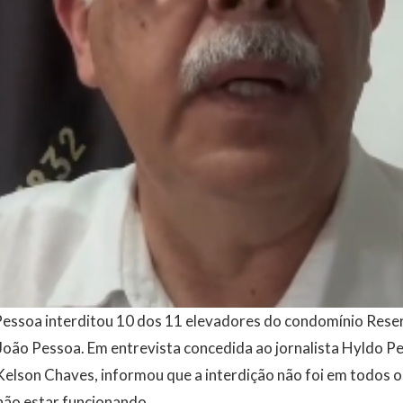
Pessoa interditou 10 dos 11 elevadores do condomínio Reser
 João Pessoa. Em entrevista concedida ao jornalista Hyldo P
 Kelson Chaves, informou que a interdição não foi em todos
não estar funcionando.