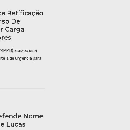
a Retificação
rso De
r Carga
ores
 (MPPB) ajuizou uma
utela de urgência para
Defende Nome
De Lucas