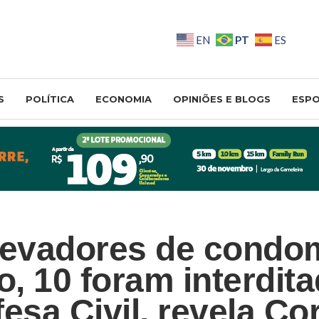
PT
EN
ES
S
POLÍTICA
ECONOMIA
OPINIÕES E BLOGS
ESP
levadores de condo
o, 10 foram interdit
esa Civil, revela Co