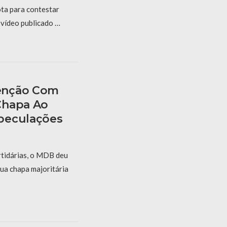
ta para contestar
vídeo publicado …
enção Com
Chapa Ao
peculações
rtidárias, o MDB deu
ua chapa majoritária