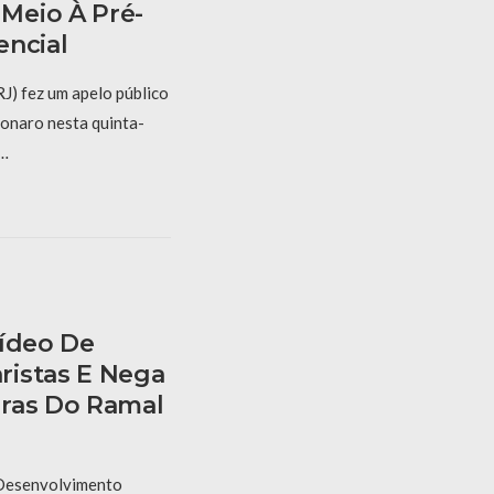
Meio À Pré-
encial
J) fez um apelo público
onaro nesta quinta-
 …
Vídeo De
ristas E Nega
bras Do Ramal
 Desenvolvimento