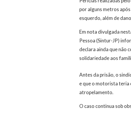
Perícias realizadas pel
por alguns metros após 
esquerdo, além de danos 
Em nota divulgada nesta
Pessoa (Sintur-JP) inf
declara ainda que não 
solidariedade aos famili
Antes da prisão, o sind
e que o motorista teria 
atropelamento.
O caso continua sob obs