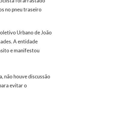
iclista foi arrastado
os no pneu traseiro
Coletivo Urbano de João
dades. A entidade
nsito e manifestou
a, não houve discussão
para evitar o