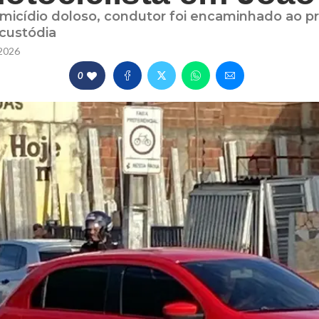
micídio doloso, condutor foi encaminhado ao p
custódia
2026
0