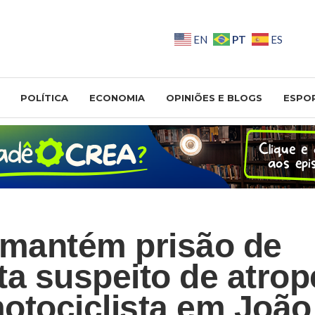
PT
EN
ES
POLÍTICA
ECONOMIA
OPINIÕES E BLOGS
ESPO
 mantém prisão de
ta suspeito de atrop
otociclista em Joã