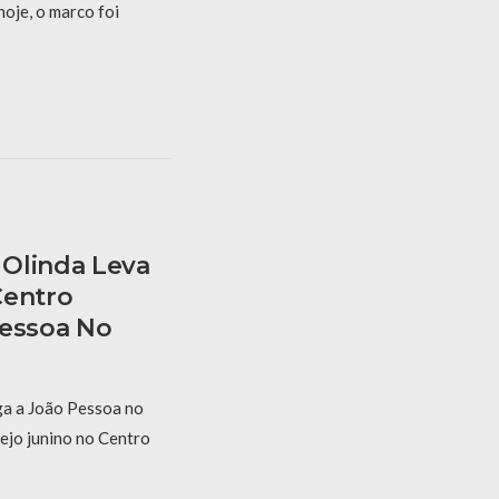
hoje, o marco foi
Olinda Leva
Centro
Pessoa No
a a João Pessoa no
ejo junino no Centro