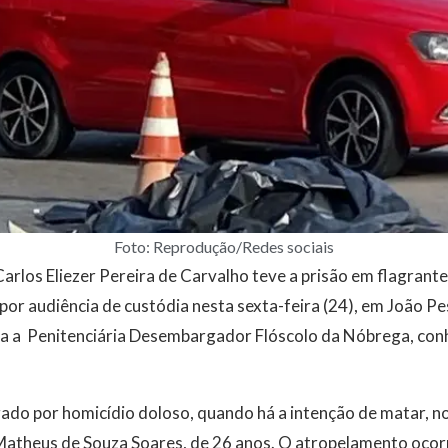
Foto: Reprodução/Redes sociais
arlos Eliezer Pereira de Carvalho teve a prisão em flagrant
por audiência de custódia nesta sexta-feira (24), em João P
ra a Penitenciária Desembargador Flóscolo da Nóbrega, con
igado por homicídio doloso, quando há a intenção de matar, n
Matheus de Souza Soares, de 26 anos. O atropelamento ocorr