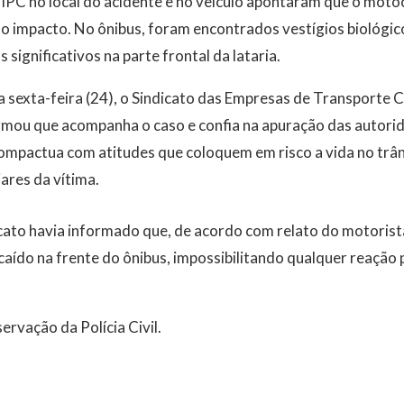
o IPC no local do acidente e no veículo apontaram que o motoc
o impacto. No ônibus, foram encontrados vestígios biológic
significativos na parte frontal da lataria.
 sexta-feira (24), o Sindicato das Empresas de Transporte 
ormou que acompanha o caso e confia na apuração das autori
compactua com atitudes que coloquem em risco a vida no trâ
ares da vítima.
icato havia informado que, de acordo com relato do motorist
caído na frente do ônibus, impossibilitando qualquer reação 
ervação da Polícia Civil.