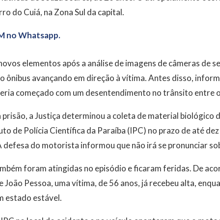
rro do Cuiá, na Zona Sul da capital.
M no Whatsapp.
novos elementos após a análise de imagens de câmeras de s
m o ônibus avançando em direção à vítima. Antes disso, infor
eria começado com um desentendimento no trânsito entre o
risão, a Justiça determinou a coleta de material biológico 
tuto de Polícia Científica da Paraíba (IPC) no prazo de até de
 A defesa do motorista informou que não irá se pronunciar so
mbém foram atingidas no episódio e ficaram feridas. De aco
João Pessoa, uma vítima, de 56 anos, já recebeu alta, enqua
 estado estável.