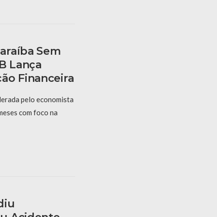
araíba Sem
PB Lança
ão Financeira
derada pelo economista
 meses com foco na
diu