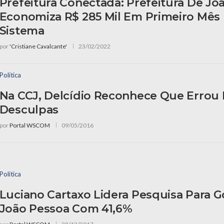
Prefeitura Conectada: Prefeitura De Jo
Economiza R$ 285 Mil Em Primeiro Mês
Sistema
por
'Cristiane Cavalcante'
23/02/2022
Política
Na CCJ, Delcídio Reconhece Que Errou
Desculpas
por
Portal WSCOM
09/05/2016
Política
Luciano Cartaxo Lidera Pesquisa Para 
João Pessoa Com 41,6%