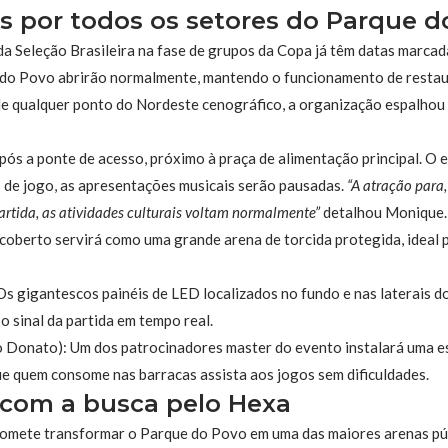
s por todos os setores do Parque d
a Seleção Brasileira na fase de grupos da Copa já têm datas marcada
 do Povo abrirão normalmente, mantendo o funcionamento de restaura
 de qualquer ponto do Nordeste cenográfico, a organização espalhou 
após a ponte de acesso, próximo à praça de alimentação principal. O
 de jogo, as apresentações musicais serão pausadas.
“A atração para,
artida, as atividades culturais voltam normalmente”
detalhou Monique.
 coberto servirá como uma grande arena de torcida protegida, ideal 
Os gigantescos painéis de LED localizados no fundo e nas laterais do
 o sinal da partida em tempo real.
o Donato): Um dos patrocinadores master do evento instalará uma es
que quem consome nas barracas assista aos jogos sem dificuldades.
 com a busca pelo Hexa
romete transformar o Parque do Povo em uma das maiores arenas públ