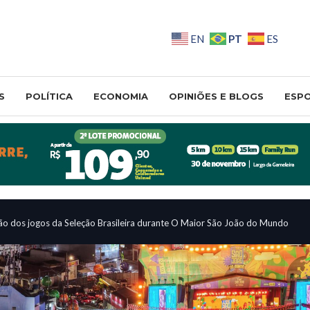
PT
EN
ES
S
POLÍTICA
ECONOMIA
OPINIÕES E BLOGS
ESP
ão dos jogos da Seleção Brasileira durante O Maior São João do Mundo