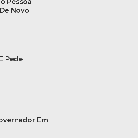
ão Pessoa
 De Novo
 E Pede
Governador Em