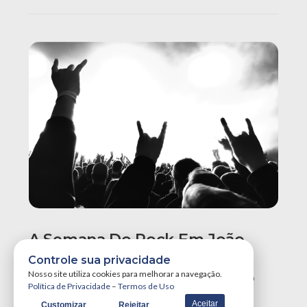
A Semana Do Rock Em João
Pessoa Promete Um Dos
Controle sua privacidade
Maiores Finais De Semana Do
Nosso site utiliza cookies para melhorar a navegação.
Política de Privacidade
–
Termos de Uso
Ano!
Aceitar
Customizar
Rejeitar