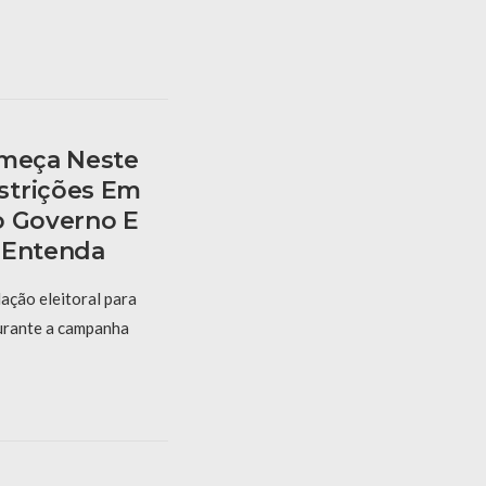
omeça Neste
strições Em
o Governo E
 Entenda
lação eleitoral para
durante a campanha