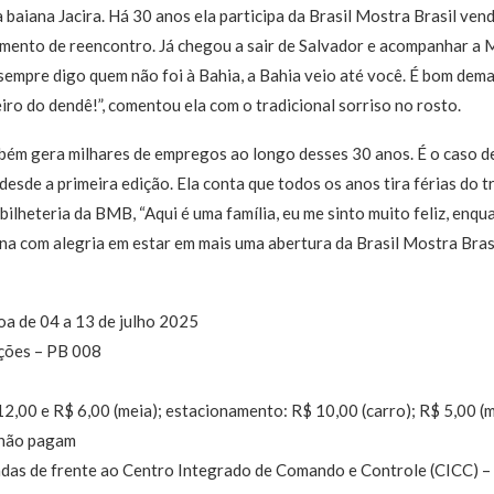
 baiana Jacira. Há 30 anos ela participa da Brasil Mostra Brasil ven
mento de reencontro. Já chegou a sair de Salvador e acompanhar a 
sempre digo quem não foi à Bahia, a Bahia veio até você. É bom demai
eiro do dendê!”, comentou ela com o tradicional sorriso no rosto.
mbém gera milhares de empregos ao longo desses 30 anos. É o caso 
desde a primeira edição. Ela conta que todos os anos tira férias do 
 bilheteria da BMB, “Aqui é uma família, eu me sinto muito feliz, en
gna com alegria em estar em mais uma abertura da Brasil Mostra Brasi
oa de 04 a 13 de julho 2025
ções – PB 008
12,00 e R$ 6,00 (meia); estacionamento: R$ 10,00 (carro); R$ 5,00 (
 não pagam
adas de frente ao Centro Integrado de Comando e Controle (CICC) –