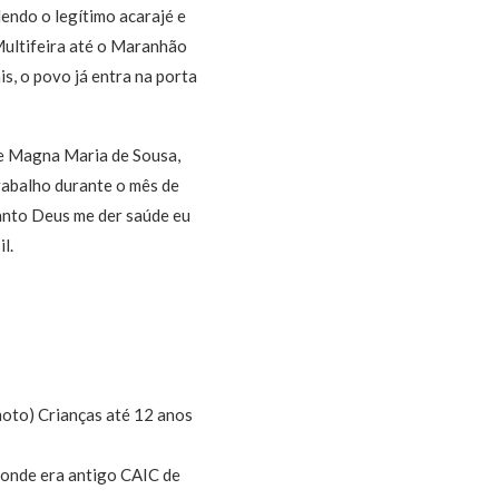
dendo o legítimo acarajé e
Multifeira até o Maranhão
s, o povo já entra na porta
de Magna Maria de Sousa,
trabalho durante o mês de
quanto Deus me der saúde eu
l.
moto) Crianças até 12 anos
 onde era antigo CAIC de