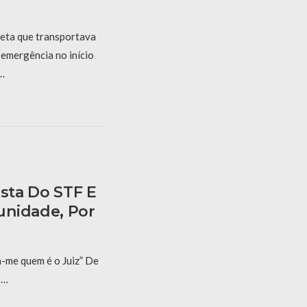
eta que transportava
 emergência no início
 …
ista Do STF E
unidade, Por
a-me quem é o Juiz” De
 …