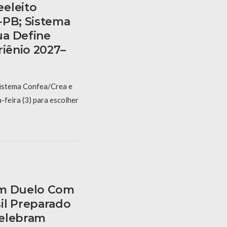
eleito
-PB; Sistema
ua Define
riênio 2027–
Sistema Confea/Crea e
feira (3) para escolher
am Duelo Com
il Preparado
Celebram