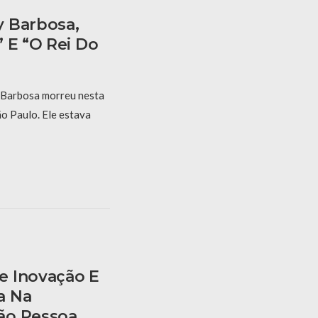
y Barbosa,
 E “O Rei Do
 Barbosa morreu nesta
ão Paulo. Ele estava
e Inovação E
a Na
ão Pessoa