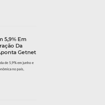
m 5,9% Em
ração Da
 Aponta Getnet
eda de 5,9% em junho e
onômica no país,