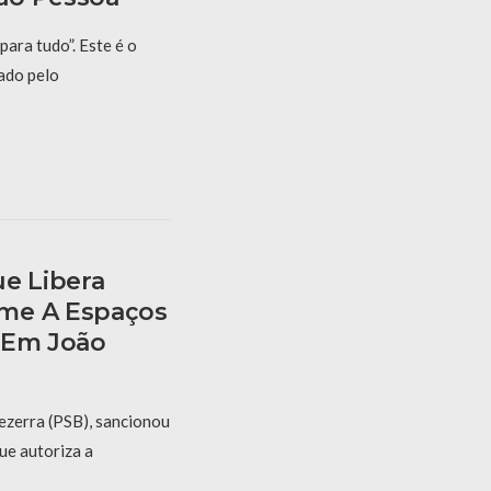
para tudo”. Este é o
ado pelo
ue Libera
me A Espaços
 Em João
ezerra (PSB), sancionou
ue autoriza a