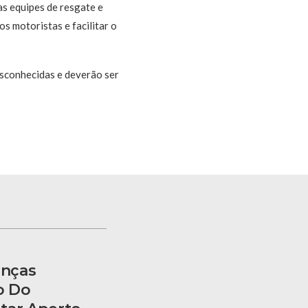
as equipes de resgate e
s motoristas e facilitar o
esconhecidas e deverão ser
anças
o Do