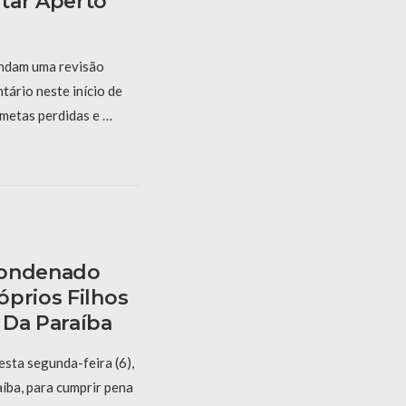
tar Aperto
endam uma revisão
ário neste início de
metas perdidas e …
Condenado
óprios Filhos
 Da Paraíba
sta segunda-feira (6),
íba, para cumprir pena