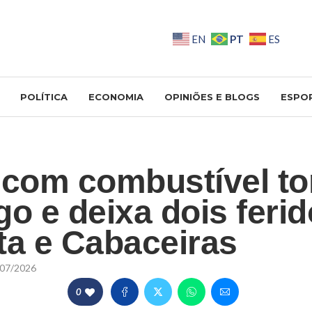
PT
EN
ES
POLÍTICA
ECONOMIA
OPINIÕES E BLOGS
ESPO
 com combustível t
go e deixa dois ferid
ta e Cabaceiras
07/2026
0