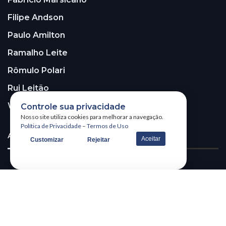
Filipe Andson
Paulo Amilton
Ramalho Leite
Rômulo Polari
Rui Leitão
Walter Santos
Controle sua privacidade
Nosso site utiliza cookies para melhorar a navegação.
Política de Privacidade
–
Termos de Uso
ASSINE A NOSSA NEWSLETTER!
Aceitar
Customizar
Rejeitar
Receba nossa newsletter