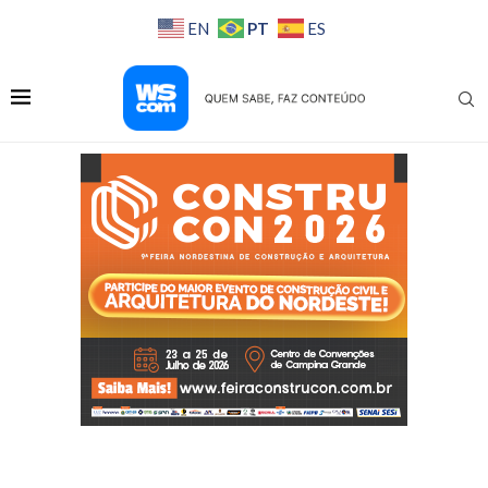
PT
EN
ES