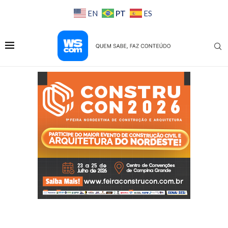
PT
EN
ES