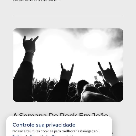
A Semana Do Rock Em João
Pessoa Promete Um Dos
Controle sua privacidade
Maiores Finais De Semana Do
Nosso site utiliza cookies para melhorar a navegação.