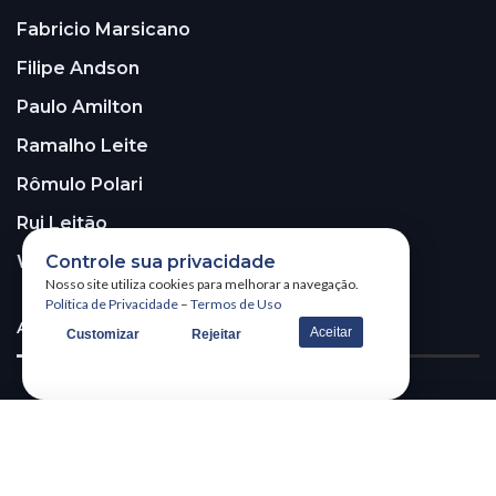
Fabricio Marsicano
Filipe Andson
Paulo Amilton
Ramalho Leite
Rômulo Polari
Rui Leitão
Walter Santos
Controle sua privacidade
Nosso site utiliza cookies para melhorar a navegação.
Política de Privacidade
–
Termos de Uso
ASSINE A NOSSA NEWSLETTER!
Aceitar
Customizar
Rejeitar
Receba nossa newsletter