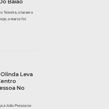
Do Baião
 Teixeira, criaram o
hoje, o marco foi
Olinda Leva
Centro
Pessoa No
a a João Pessoa no