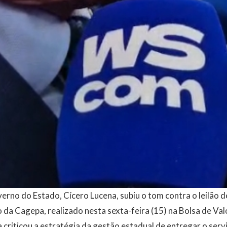
rno do Estado, Cícero Lucena, subiu o tom contra o leilão 
da Cagepa, realizado nesta sexta-feira (15) na Bolsa de Val
 criticou a estratégia da gestão estadual de entregar o serv