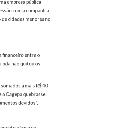
ma empresa pública
ncessão com a companhia
to de cidades menores no
 financeiro entre o
ainda não quitou os
, somados a mais R$ 40
e a Cagepa quebrasse,
amentos devidos”,
eamento básico na