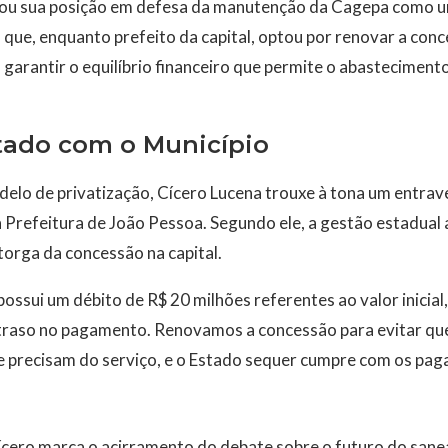
çou sua posição em defesa da manutenção da Cagepa como u
u que, enquanto prefeito da capital, optou por renovar a co
 garantir o equilíbrio financeiro que permite o abastecimen
tado com o Município
delo de privatização, Cícero Lucena trouxe à tona um entrave
 Prefeitura de João Pessoa. Segundo ele, a gestão estadual 
torga da concessão na capital.
ssui um débito de R$ 20 milhões referentes ao valor inicial
atraso no pagamento. Renovamos a concessão para evitar qu
e precisam do serviço, e o Estado sequer cumpre com os pag
cero marca o acirramento do debate sobre o futuro do san