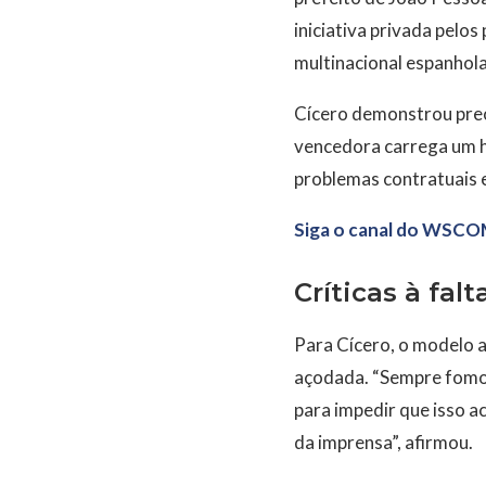
iniciativa privada pelo
multinacional espanhola
Cícero demonstrou preo
vencedora carrega um h
problemas contratuais 
Siga o canal do WSCO
Críticas à fal
Para Cícero, o modelo a
açodada. “Sempre fomos 
para impedir que isso a
da imprensa”, afirmou.