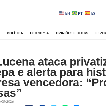
PT
EN
ES
POLÍTICA
ECONOMIA
OPINIÕES E BLOGS
ESPO
Lucena ataca privat
pa e alerta para his
esa vencedora: “P
sas”
/05/2026