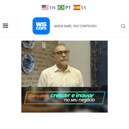
PT
EN
ES