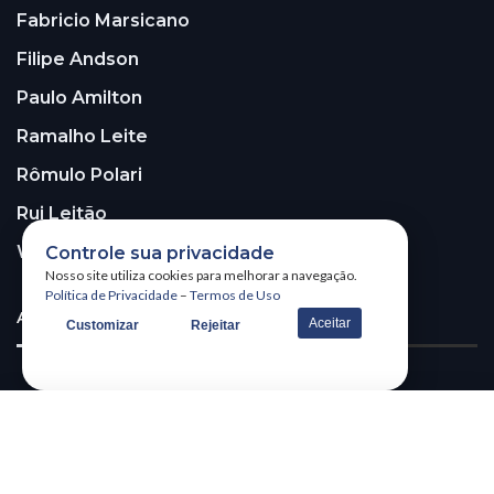
Fabricio Marsicano
Filipe Andson
Paulo Amilton
Ramalho Leite
Rômulo Polari
Rui Leitão
Walter Santos
Controle sua privacidade
Nosso site utiliza cookies para melhorar a navegação.
Política de Privacidade
–
Termos de Uso
ASSINE A NOSSA NEWSLETTER!
Aceitar
Customizar
Rejeitar
Receba nossa newsletter