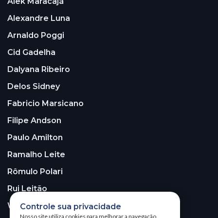
Alek Maracajá
Alexandre Luna
Arnaldo Poggi
Cid Gadelha
Dalyana Ribeiro
Delos Sidney
Fabricio Marsicano
Filipe Andson
Paulo Amilton
Ramalho Leite
Rômulo Polari
Rui Leitão
Walter Santos
Controle sua privacidade
Nosso site utiliza cookies para melhorar a navegação.