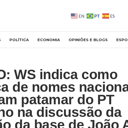
PT
EN
ES
S
POLÍTICA
ECONOMIA
OPINIÕES E BLOGS
ESPO
O: WS indica como
a de nomes nacion
am patamar do PT
no na discussão da
o da base de João 