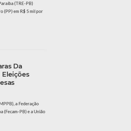
 Paraíba (TRE-PB)
o (PP) em R$ 5 mil por
ras Da
 Eleições
Mesas
 (MPPB), a Federação
ba (Fecam-PB) e a União