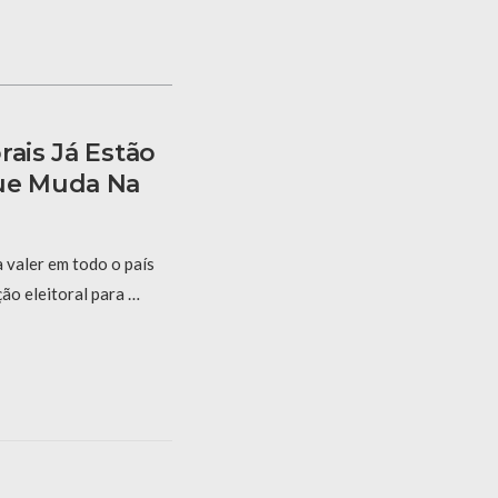
rais Já Estão
Que Muda Na
a valer em todo o país
ção eleitoral para …