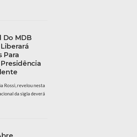
al Do MDB
Liberará
s Para
 Presidência
dente
a Rossi, revelou nesta
cional da sigla deverá
Abre