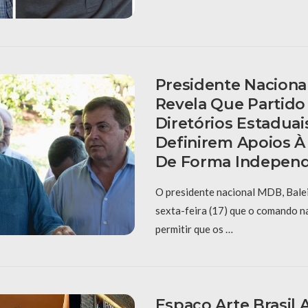
Presidente Nacion
Revela Que Partido 
Diretórios Estaduai
Definirem Apoios À
De Forma Indepen
O presidente nacional MDB, Balei
sexta-feira (17) que o comando na
permitir que os …
Espaço Arte Brasil 