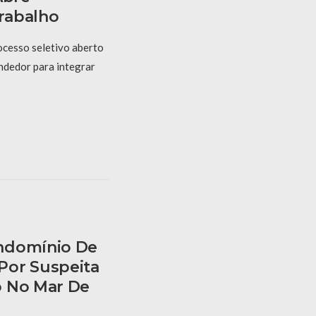
rabalho
ocesso seletivo aberto
ndedor para integrar
ndomínio De
Por Suspeita
o No Mar De