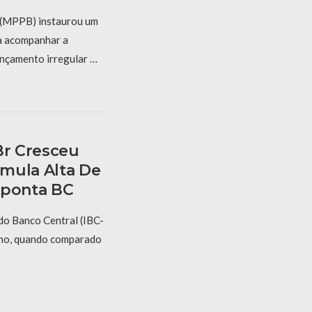
 (MPPB) instaurou um
a acompanhar a
ançamento irregular …
Br Cresceu
mula Alta De
Aponta BC
do Banco Central (IBC-
ano, quando comparado