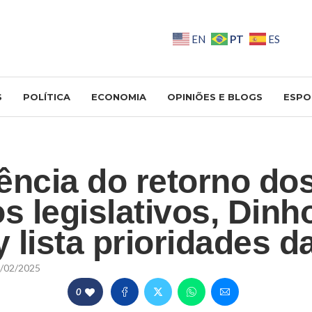
PT
EN
ES
S
POLÍTICA
ECONOMIA
OPINIÕES E BLOGS
ESPO
ência do retorno do
s legislativos, Dinh
 lista prioridades 
/02/2025
0