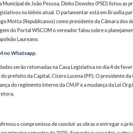
 Municipal de João Pessoa, Dinho Dowsley (PSD) listou as p
egislativos no biênio atual. O parlamentar está em Brasília p
ugo Motta (Republicanos) como presidente da Câmara dos d
agem do Portal WSCOM o vereador falou sobre o planejamen
apoleão Laureano.
M no Whatsapp.
dades serão retomadas na Casa Legislativa no dia 4 de feve
do prefeito da Capital, Cícero Lucena (PP). O presidente da
ança do regimento interno da CMJP e a mudança da Lei Orgâ
retora.
irmou o compromisso de concluir as obras e entregar o pré
 no primeiro semestre de 2025. Segundo o vereador, a obra 