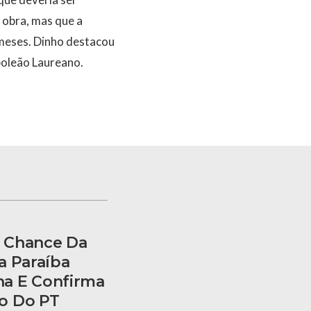
obra, mas que a
 meses. Dinho destacou
poleão Laureano.
 Chance Da
a Paraíba
a E Confirma
o Do PT