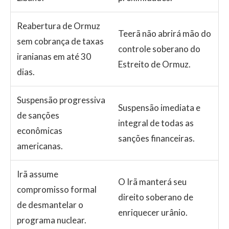
Reabertura de Ormuz
Teerã não abrirá mão do
sem cobrança de taxas
controle soberano do
iranianas em até 30
Estreito de Ormuz.
dias.
Suspensão progressiva
Suspensão imediata e
de sanções
integral de todas as
econômicas
sanções financeiras.
americanas.
Irã assume
O Irã manterá seu
compromisso formal
direito soberano de
de desmantelar o
enriquecer urânio.
programa nuclear.