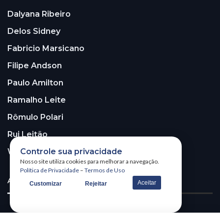
Dalyana Ribeiro
Delos Sidney
Fabricio Marsicano
Filipe Andson
Paulo Amilton
Ramalho Leite
Rômulo Polari
Rui Leitão
Walter Santos
Controle sua privacidade
Nosso site utiliza cookies para melhorar a navegação.
Política de Privacidade
–
Termos de Uso
ASSINE A NOSSA NEWSLETTER!
Aceitar
Customizar
Rejeitar