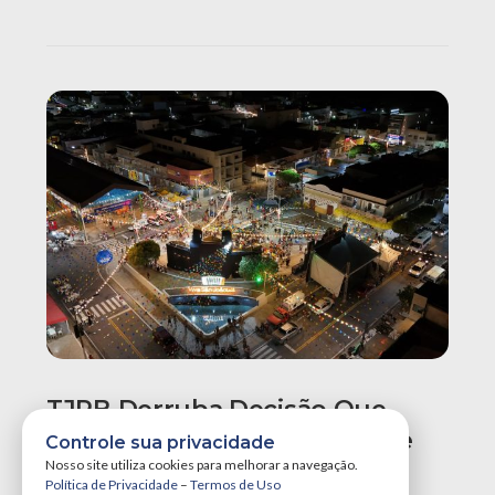
TJPB Derruba Decisão Que
Determinava A Demolição De
Controle sua privacidade
Calçadão E Quiosques No
Nosso site utiliza cookies para melhorar a navegação.
Política de Privacidade
–
Termos de Uso