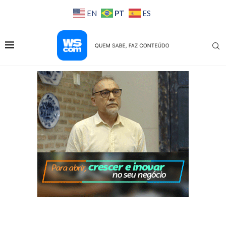
PT
EN
ES