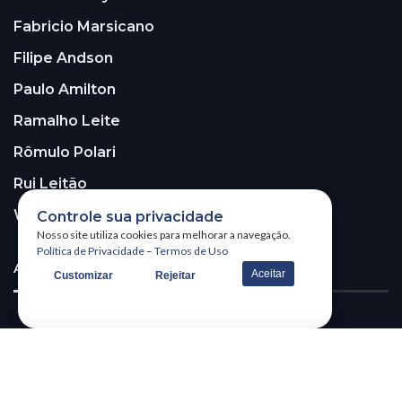
Fabricio Marsicano
Filipe Andson
Paulo Amilton
Ramalho Leite
Rômulo Polari
Rui Leitão
Walter Santos
Controle sua privacidade
Nosso site utiliza cookies para melhorar a navegação.
Política de Privacidade
–
Termos de Uso
ASSINE A NOSSA NEWSLETTER!
Aceitar
Customizar
Rejeitar
Receba nossa newsletter