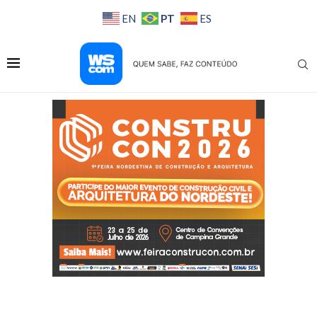
PT
EN
ES