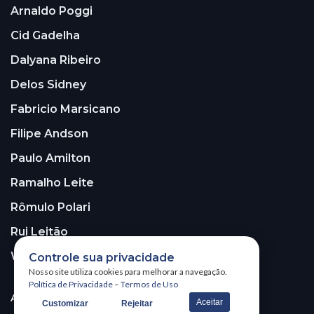
Arnaldo Poggi
Cid Gadelha
Dalyana Ribeiro
Delos Sidney
Fabricio Marsicano
Filipe Andson
Paulo Amilton
Ramalho Leite
Rômulo Polari
Rui Leitão
Walter Santos
Controle sua privacidade
Nosso site utiliza cookies para melhorar a navegação.
Política de Privacidade
–
Termos de Uso
ASSINE A NOSSA NEWSLETTER!
Aceitar
Customizar
Rejeitar