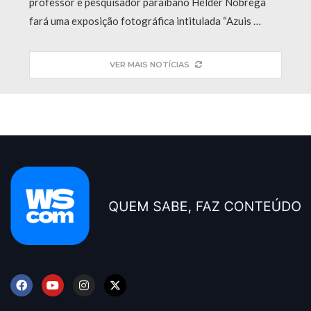
professor e pesquisador paraibano Hélder Nóbrega
fará uma exposição fotográfica intitulada “Azuis …
VER MAIS NOTÍCIAS