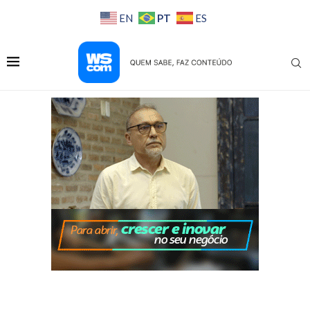
PT
EN
ES