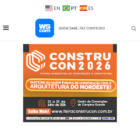
PT
EN
ES