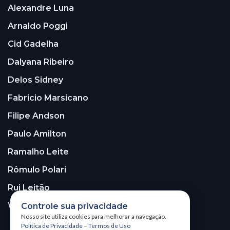
Alexandre Luna
Arnaldo Poggi
Cid Gadelha
Dalyana Ribeiro
Delos Sidney
Fabricio Marsicano
Filipe Andson
Paulo Amilton
Ramalho Leite
Rômulo Polari
Rui Leitão
Walter Santos
Controle sua privacidade
Nosso site utiliza cookies para melhorar a navegação.
Política de Privacidade
–
Termos de Uso