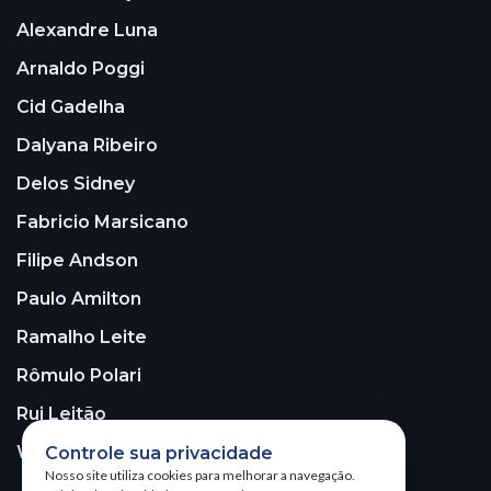
Alexandre Luna
Arnaldo Poggi
Cid Gadelha
Dalyana Ribeiro
Delos Sidney
Fabricio Marsicano
Filipe Andson
Paulo Amilton
Ramalho Leite
Rômulo Polari
Rui Leitão
Walter Santos
Controle sua privacidade
Nosso site utiliza cookies para melhorar a navegação.