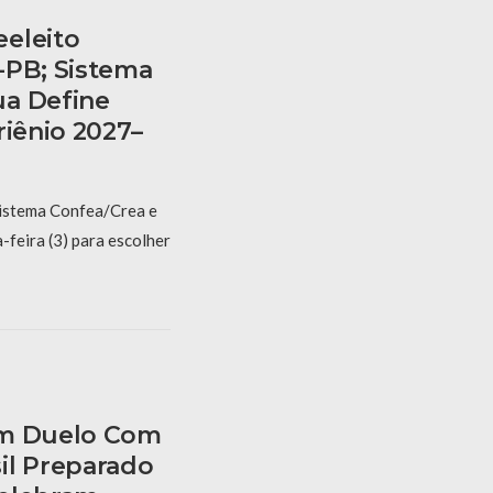
eleito
-PB; Sistema
ua Define
riênio 2027–
Sistema Confea/Crea e
feira (3) para escolher
am Duelo Com
il Preparado