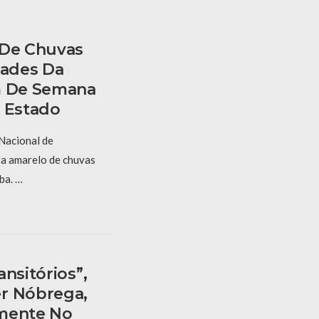
 De Chuvas
dades Da
m De Semana
o Estado
 Nacional de
ta amarelo de chuvas
ba. …
nsitórios”,
r Nóbrega,
amente No