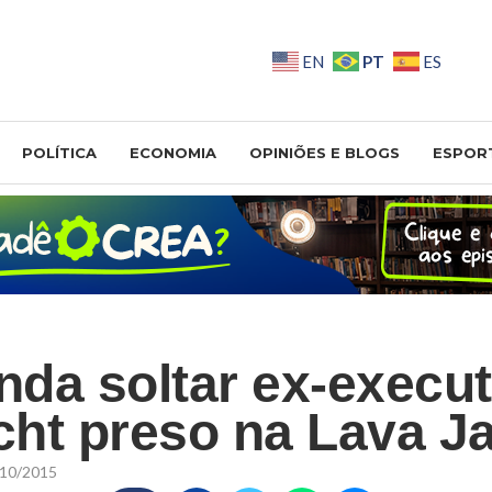
PT
EN
ES
POLÍTICA
ECONOMIA
OPINIÕES E BLOGS
ESPOR
da soltar ex-execut
ht preso na Lava J
10/2015