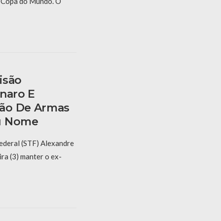
a Copa do Mundo. O
isão
onaro E
ão De Armas
u Nome
ederal (STF) Alexandre
ra (3) manter o ex-