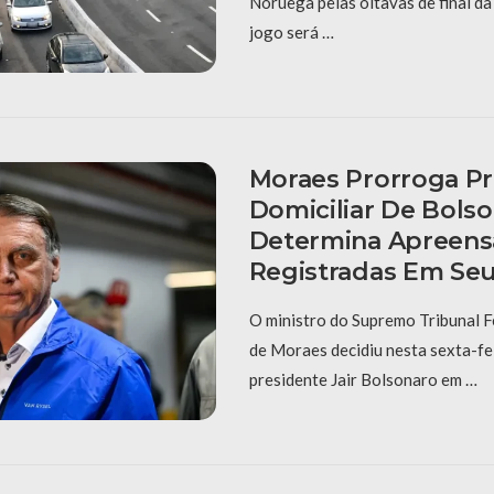
Noruega pelas oitavas de final d
jogo será …
Moraes Prorroga Pr
Domiciliar De Bols
Determina Apreens
Registradas Em Se
O ministro do Supremo Tribunal F
de Moraes decidiu nesta sexta-fei
presidente Jair Bolsonaro em …