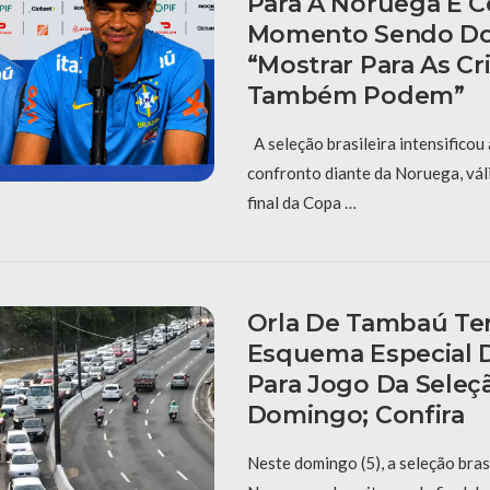
Para A Noruega E 
Momento Sendo Do
“Mostrar Para As C
Também Podem”
A seleção brasileira intensificou
confronto diante da Noruega, vál
final da Copa …
Orla De Tambaú Ter
Esquema Especial D
Para Jogo Da Seleç
Domingo; Confira
Neste domingo (5), a seleção bras