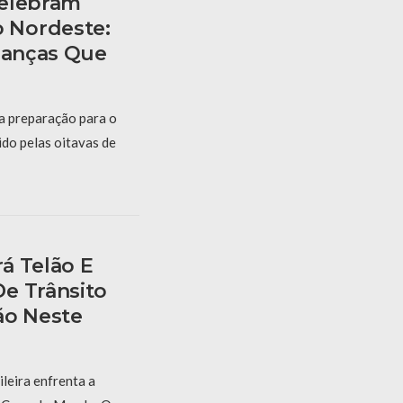
Celebram
 Nordeste:
rianças Que
 a preparação para o
ido pelas oitavas de
á Telão E
e Trânsito
ão Neste
ileira enfrenta a