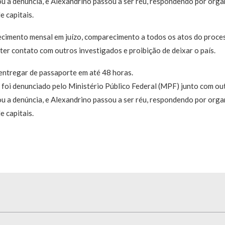
tou a denúncia, e Alexandrino passou a ser réu, respondendo por orga
e capitais.
ecimento mensal em juízo, comparecimento a todos os atos do proces
er contato com outros investigados e proibição de deixar o país.
ntregar de passaporte em até 48 horas.
foi denunciado pelo Ministério Público Federal (MPF) junto com out
tou a denúncia, e Alexandrino passou a ser réu, respondendo por orga
e capitais.