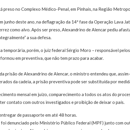
tá preso no Complexo Médico-Penal, em Pinhais, na Região Metropol
m junho deste ano, na deflagração da 14ª fase da Operação Lava Jat
rrez como alvo. Após ser preso, Alexandrino de Alencar pediu afas
ntegralmente” a sua defesa.
era temporária, porém, o juiz federal Sérgio Moro – responsável pelo
nsformou em preventiva, que não tem prazo para acabar.
da prisão de Alexandrino de Alencar, o ministro entendeu que, assi
erados da cadeia, a prisão preventiva pode ser substituída por medid
ecimento mensal em juízo, comparecimento a todos os atos do proces
er contato com outros investigados e proibição de deixar o país.
ntregar de passaporte em até 48 horas.
foi denunciado pelo Ministério Público Federal (MPF) junto com out