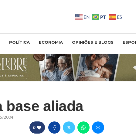
PT
EN
ES
POLÍTICA
ECONOMIA
OPINIÕES E BLOGS
ESPO
a base aliada
5/2004
0