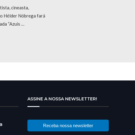
tista, cineasta,
no Hélder Nóbrega fará
ada “Azuis …
ASSINE A NOSSA NEWSLETTER!
a
Receba nossa newsletter