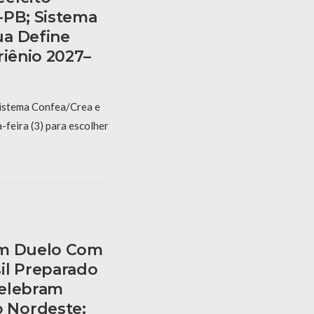
-PB; Sistema
ua Define
riênio 2027–
Sistema Confea/Crea e
feira (3) para escolher
am Duelo Com
il Preparado
Celebram
 Nordeste: