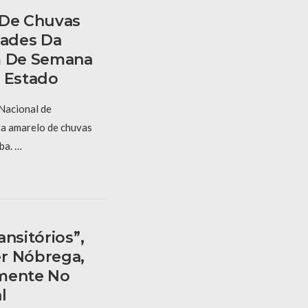
 De Chuvas
dades Da
m De Semana
o Estado
 Nacional de
ta amarelo de chuvas
ba. …
nsitórios”,
r Nóbrega,
amente No
l