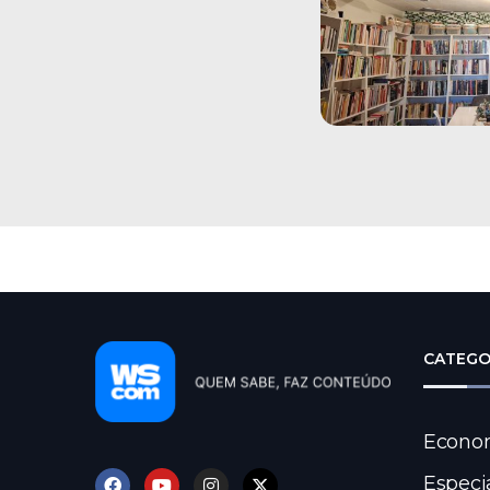
CATEGO
Econo
Especi