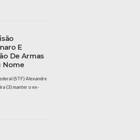
isão
onaro E
ão De Armas
u Nome
ederal (STF) Alexandre
ra (3) manter o ex-