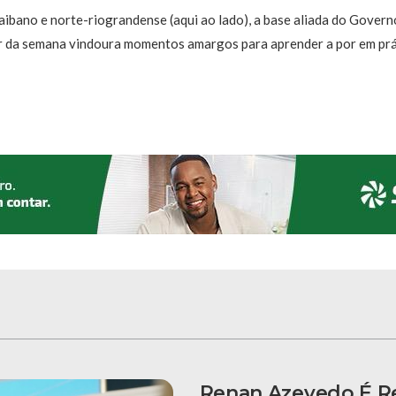
bano e norte-riograndense (aqui ao lado), a base aliada do Govern
ir da semana vindoura momentos amargos para aprender a por em prá
Renan Azevedo É Re