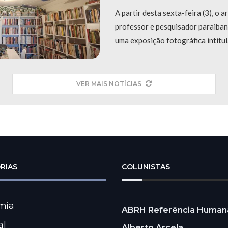
A partir desta sexta-feira (3), o ar
professor e pesquisador paraiba
uma exposição fotográfica intitul
VER MAIS NOTÍCIAS
RIAS
COLUNISTAS
mia
ABRH Referência Human
al
Alberto Arcela