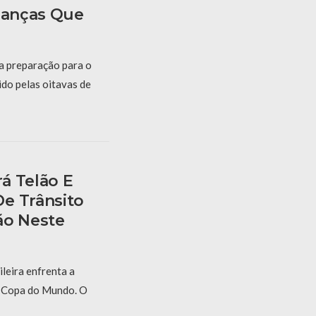
rianças Que
 a preparação para o
ido pelas oitavas de
á Telão E
e Trânsito
ão Neste
ileira enfrenta a
a Copa do Mundo. O