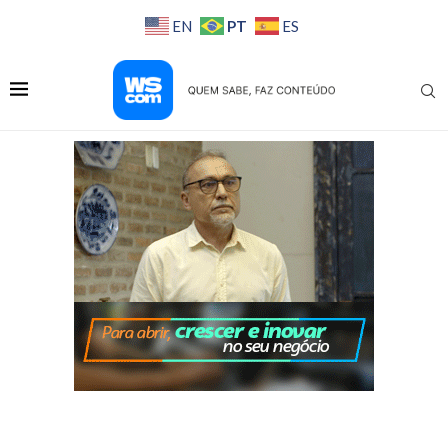
PT
EN
ES