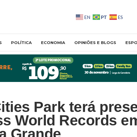
PT
EN
ES
S
POLÍTICA
ECONOMIA
OPINIÕES E BLOGS
ESP
ities Park terá pres
ss World Records e
a Grande