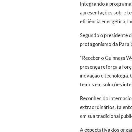
Integrando a programaç
apresentações sobre tema
eficiência energética, 
Segundo o presidente d
protagonismo da Paraíb
“Receber o Guinness Wo
presença reforça a for
inovação e tecnologia. 
temos em soluções inte
Reconhecido internacio
extraordinários, talent
em sua tradicional publi
A expectativa dos orga