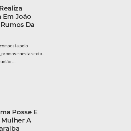
Realiza
a Em João
r Rumos Da
 composta pelo
l, promove nesta sexta-
eunião …
oma Posse E
a Mulher A
araíba