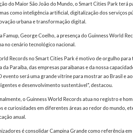
ão do Maior São João do Mundo, o Smart Cities Park terá pa
s como inteligência artificial, digitalização dos serviços pú
inovação urbana e transformação digital.
a Famup, George Coelho, a presença do Guinness World Rec
a no cenário tecnológico nacional.
rld Records no Smart Cities Park é motivo de orgulho para 
ça da Paraíba, das empresas paraibanas e da nossa capacida
O evento será uma grande vitrine para mostrar ao Brasil e a
ligentes e desenvolvimento sustentável”, destacou.
nalmente, o Guinness World Records atua no registro e hom
os e curiosidades em diferentes áreas ao redor do mundo, e
cação anual.
nizadores é consolidar Campina Grande como referência em