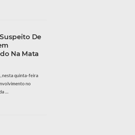
e Suspeito De
mem
ado Na Mata
, nesta quinta-feira
envolvimento no
da …