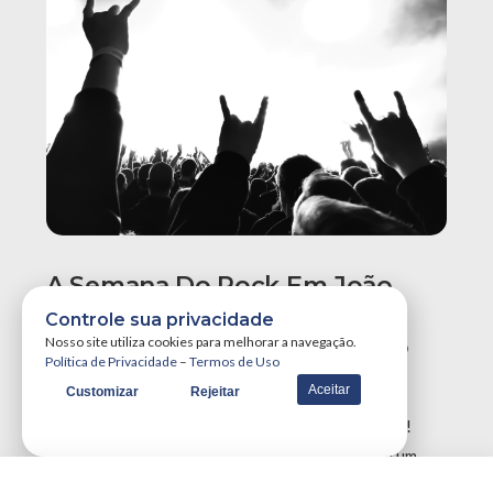
A Semana Do Rock Em João
Pessoa Promete Um Dos
Controle sua privacidade
Maiores Finais De Semana Do
Nosso site utiliza cookies para melhorar a navegação.
Política de Privacidade
–
Termos de Uso
Ano!
Aceitar
Customizar
Rejeitar
A Semana do Rock em João Pessoa tá destruidora!
Simplesmente teremos três grandes eventos em um
único final de semana, …