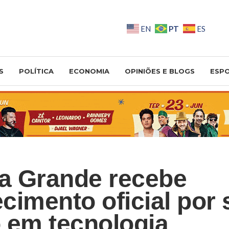
PT
EN
ES
S
POLÍTICA
ECONOMIA
OPINIÕES E BLOGS
ESP
a Grande recebe
cimento oficial por 
 em tecnologia