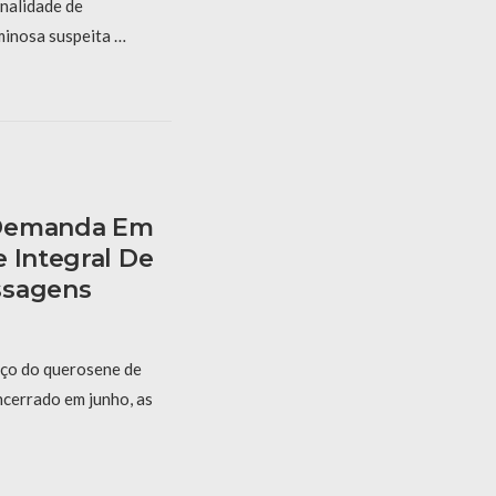
nalidade de
minosa suspeita …
 Demanda Em
 Integral De
ssagens
eço do querosene de
cerrado em junho, as