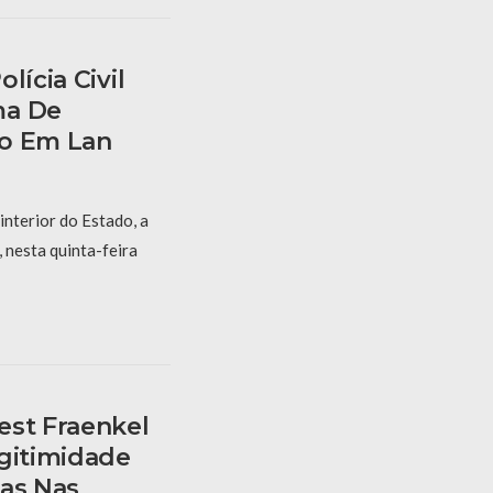
lícia Civil
ma De
do Em Lan
nterior do Estado, a
, nesta quinta-feira
est Fraenkel
egitimidade
cas Nas