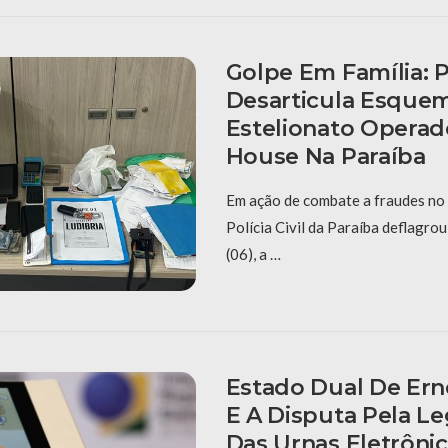
Golpe Em Família: Po
Desarticula Esque
Estelionato Opera
House Na Paraíba
Em ação de combate a fraudes no i
Polícia Civil da Paraíba deflagrou
(06), a …
Estado Dual De Ern
E A Disputa Pela L
Das Urnas Eletrôni