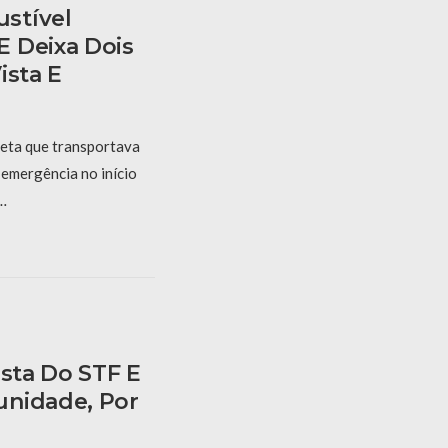
stível
 Deixa Dois
ista E
eta que transportava
 emergência no início
 …
ista Do STF E
unidade, Por