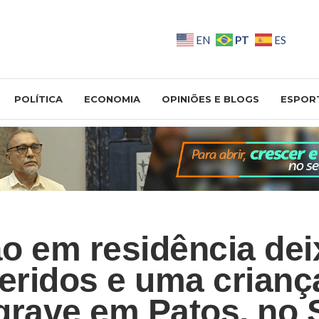
PT
EN
ES
POLÍTICA
ECONOMIA
OPINIÕES E BLOGS
ESPOR
o em residência dei
feridos e uma crian
grave em Patos, no 