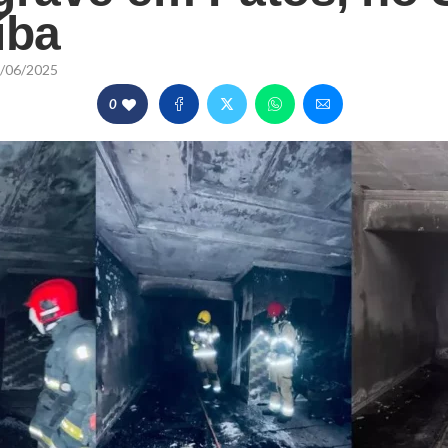
íba
/06/2025
0