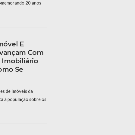
omemorando 20 anos
móvel E
 Avançam Com
Imobiliário
Como Se
es de Imóveis da
ta à população sobre os