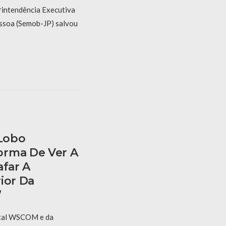
rintendência Executiva
ssoa (Semob-JP) salvou
 Lobo
orma De Ver A
afar A
ior Da
”
rtal WSCOM e da