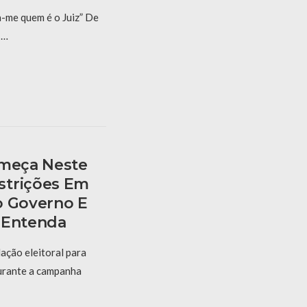
a-me quem é o Juiz” De
 …
omeça Neste
strições Em
o Governo E
 Entenda
lação eleitoral para
durante a campanha