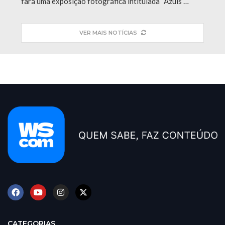
fará uma exposição fotográfica intitulada “Azuis …
VER MAIS NOTÍCIAS
CATEGORIAS