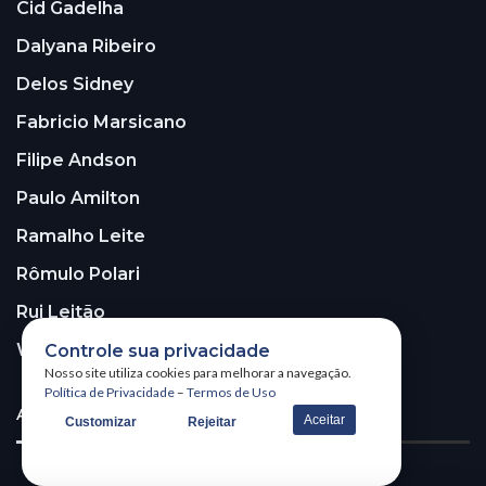
Cid Gadelha
Dalyana Ribeiro
Delos Sidney
Fabricio Marsicano
Filipe Andson
Paulo Amilton
Ramalho Leite
Rômulo Polari
Rui Leitão
Walter Santos
Controle sua privacidade
Nosso site utiliza cookies para melhorar a navegação.
Política de Privacidade
–
Termos de Uso
ASSINE A NOSSA NEWSLETTER!
Aceitar
Customizar
Rejeitar