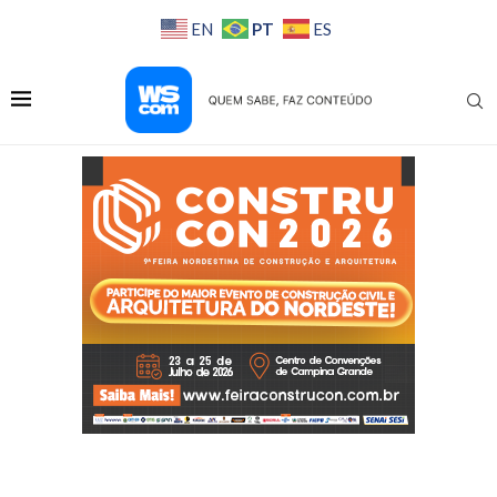
PT
EN
ES