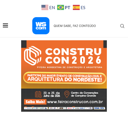
PT
EN
ES