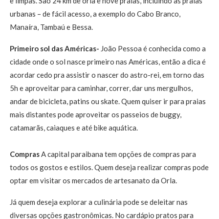
e limpas. São 24 km de orla e nove praias, incluindo as praias
urbanas – de fácil acesso, a exemplo do Cabo Branco,
Manaíra, Tambaú e Bessa.
Primeiro sol das Américas-
João Pessoa é conhecida como a
cidade onde o sol nasce primeiro nas Américas, então a dica é
acordar cedo pra assistir o nascer do astro-rei, em torno das
5h e aproveitar para caminhar, correr, dar uns mergulhos,
andar de bicicleta, patins ou skate. Quem quiser ir para praias
mais distantes pode aproveitar os passeios de buggy,
catamarãs, caiaques e até bike aquática.
Compras
A capital paraibana tem opções de compras para
todos os gostos e estilos. Quem deseja realizar compras pode
optar em visitar os mercados de artesanato da Orla.
Já quem deseja explorar a culinária pode se deleitar nas
diversas opções gastronômicas. No cardápio pratos para