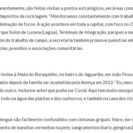
nentemente, são feitas visitas a pontos estratégicos, em áreas con
e depósitos de reciclagem. “Monitoramos constantemente com trabal
iminação de focos. A ação acontece em toda a capital, com foco no Di
rque Solon de Lucena (Lagoa), Terminais de Integração, parques e me
lém do trabalho de campo, a secretaria também promove palestras ed
olas, presídios e associações comunitárias.
óxima à Mata do Buraquinho, no bairro de Jaguaribe, em João Pessoa
dos depois da família ser acometida pela doença em 2022. “Eu, meu 
do outro. Inclusive achei que podia ser Covid. Aqui tem muito mosqu
todo na água das plantas e dos cachorros, e também na casa dos viz
dengue são facilmente confundidos com sintomas gripais: febre, dor 
ento de manchas vermelhas na pele, sangramentos (nariz, gengivas),