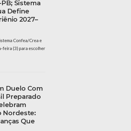
-PB; Sistema
ua Define
riênio 2027–
Sistema Confea/Crea e
feira (3) para escolher
am Duelo Com
il Preparado
Celebram
 Nordeste:
rianças Que