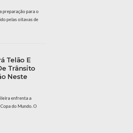
 a preparação para o
ido pelas oitavas de
á Telão E
e Trânsito
ão Neste
ileira enfrenta a
a Copa do Mundo. O