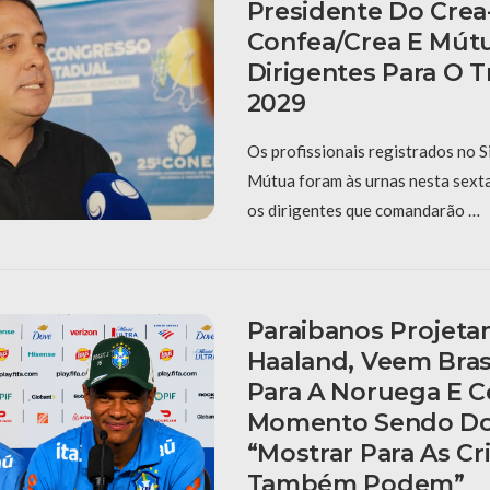
Presidente Do Crea
Confea/Crea E Mút
Dirigentes Para O T
2029
Os profissionais registrados no 
Mútua foram às urnas nesta sexta-
os dirigentes que comandarão …
Paraibanos Projet
Haaland, Veem Bras
Para A Noruega E 
Momento Sendo Do
“Mostrar Para As C
Também Podem”