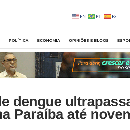
PT
EN
ES
POLÍTICA
ECONOMIA
OPINIÕES E BLOGS
ESPO
e dengue ultrapas
 na Paraíba até nove