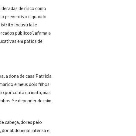
sideradas de risco como
ho preventivo e quando
strito Industrial e
rcados públicos”, afirma a
ucativas em pátios de
, a dona de casa Patrícia
marido e meus dois filhos
ito por conta da mata, mas
inhos. Se depender de mim,
de cabeça, dores pelo
 dor abdominal intensa e