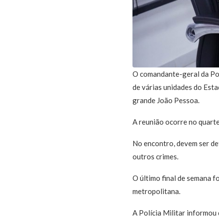
O comandante-geral da Pol
de várias unidades do Est
grande João Pessoa.
A reunião ocorre no quart
No encontro, devem ser def
outros crimes.
O último final de semana f
metropolitana.
A Polícia Militar informou