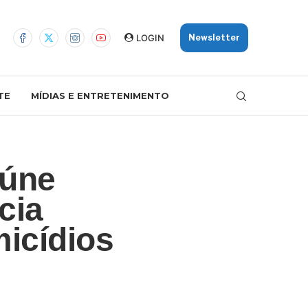
LOGIN
Newsletter
TE
MÍDIAS E ENTRETENIMENTO
eúne
cia
icídios