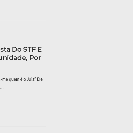
ista Do STF E
unidade, Por
a-me quem é o Juiz” De
 …