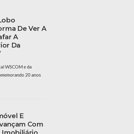
 Lobo
orma De Ver A
afar A
ior Da
”
rtal WSCOM e da
omemorando 20 anos
móvel E
 Avançam Com
Imobiliário