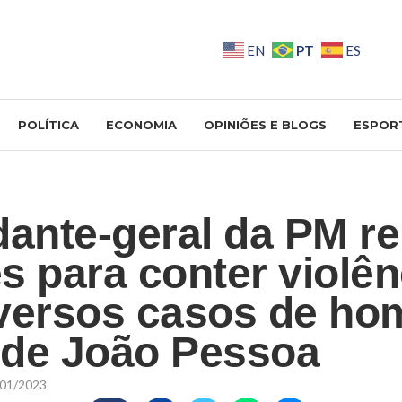
PT
EN
ES
POLÍTICA
ECONOMIA
OPINIÕES E BLOGS
ESPOR
nte-geral da PM r
s para conter violên
versos casos de hom
nde João Pessoa
01/2023