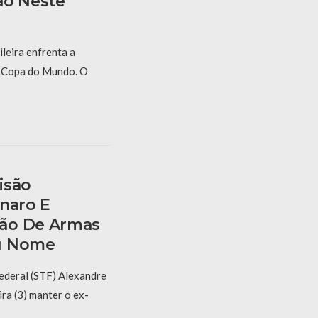
ão Neste
ileira enfrenta a
a Copa do Mundo. O
isão
onaro E
ão De Armas
u Nome
ederal (STF) Alexandre
ra (3) manter o ex-