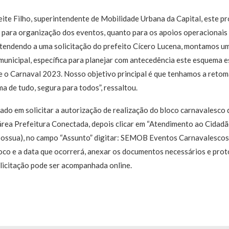
te Filho, superintendente de Mobilidade Urbana da Capital, este p
 para organização dos eventos, quanto para os apoios operacionais
“Atendendo a uma solicitação do prefeito Cícero Lucena, montamos u
unicipal, específica para planejar com antecedência este esquema e
 o Carnaval 2023. Nosso objetivo principal é que tenhamos a retom
ma de tudo, segura para todos”, ressaltou.
ado em solicitar a autorização de realização do bloco carnavalesco 
a área Prefeitura Conectada, depois clicar em “Atendimento ao Cidadã
 possua), no campo “Assunto” digitar: SEMOB Eventos Carnavalescos
oco e a data que ocorrerá, anexar os documentos necessários e prot
olicitação pode ser acompanhada online.