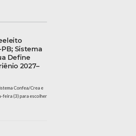
eleito
-PB; Sistema
ua Define
riênio 2027–
Sistema Confea/Crea e
feira (3) para escolher