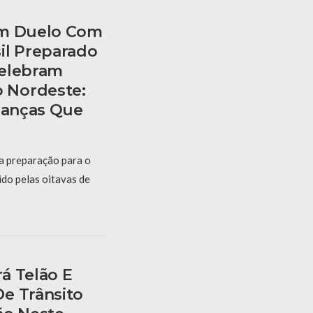
am Duelo Com
il Preparado
Celebram
 Nordeste:
rianças Que
 a preparação para o
ido pelas oitavas de
á Telão E
e Trânsito