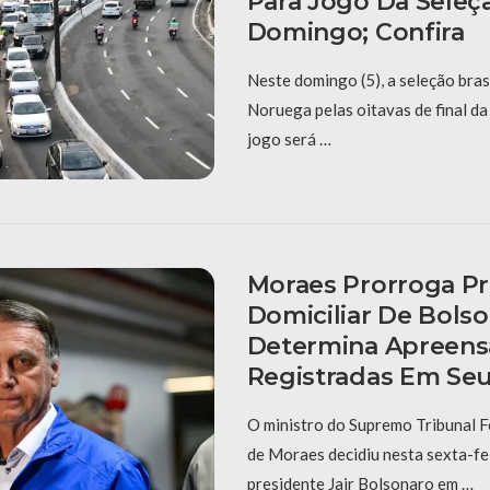
Para Jogo Da Seleç
Domingo; Confira
Neste domingo (5), a seleção bras
Noruega pelas oitavas de final d
jogo será …
Moraes Prorroga Pr
Domiciliar De Bols
Determina Apreens
Registradas Em Se
O ministro do Supremo Tribunal F
de Moraes decidiu nesta sexta-fei
presidente Jair Bolsonaro em …