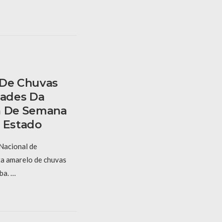
 De Chuvas
dades Da
m De Semana
o Estado
 Nacional de
ta amarelo de chuvas
ba. …