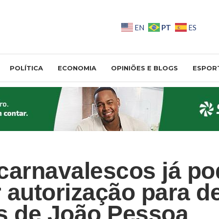
PT
EN
ES
POLÍTICA
ECONOMIA
OPINIÕES E BLOGS
ESPOR
carnavalescos já p
r autorização para de
s de João Pessoa