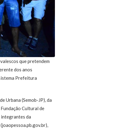
navalescos que pretendem
ferente dos anos
 sistema Prefeitura
de Urbana (Semob-JP), da
 Fundação Cultural de
 integrantes da
 (joaopessoa.pb.gov.br),